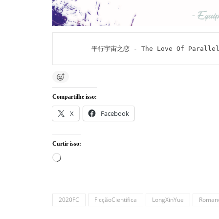
平行宇宙之恋 - The Love Of Parallel 
Compartilhe isso:
X
Facebook
Curtir isso:
Carregando...
2020FC
FicçãoCientífica
LongXinYue
Roman