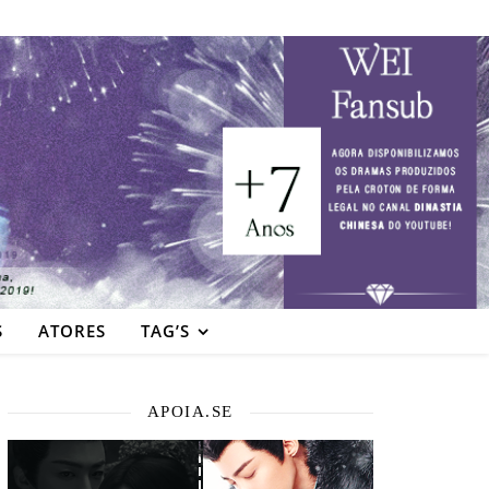
S
ATORES
TAG’S
APOIA.SE