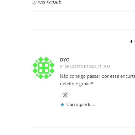
By
Wei Fansub
4
DYO
31 DE AGOSTO DE 2021 AT 19:56
Não consigo passar por esse encurta
defeito é grave!!
Carregando...