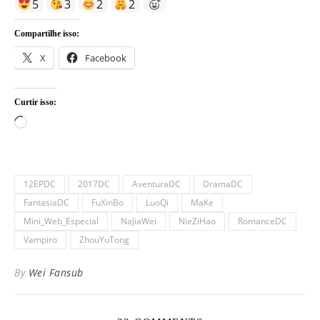
5
3
2
2
Compartilhe isso:
X
Facebook
Curtir isso:
Carregando...
12EPDC
2017DC
AventuraDC
DramaDC
FantasiaDC
FuXinBo
LuoQi
MaKe
Mini_Web_Especial
NaJiaWei
NieZiHao
RomanceDC
Vampiro
ZhouYuTong
By
Wei Fansub