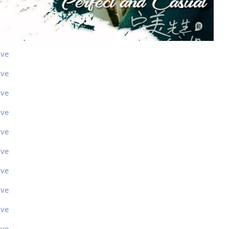
ive
ive
ive
ive
ive
ive
ive
ive
ive
ive