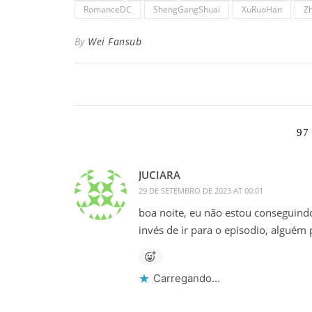
RomanceDC
ShengGangShuai
XuRuoHan
Z
By
Wei Fansub
97
JUCIARA
29 DE SETEMBRO DE 2023 AT 00:01
boa noite, eu não estou conseguind
invés de ir para o episodio, alguém
Carregando...