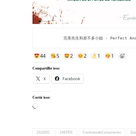
完美先生和差不多小姐 - Perfect And Ca
44
5
2
2
1
1
Compartilhe isso:
X
Facebook
Curtir isso:
Carregando...
2020DC
24EPDC
ContratodeCasamento
Da