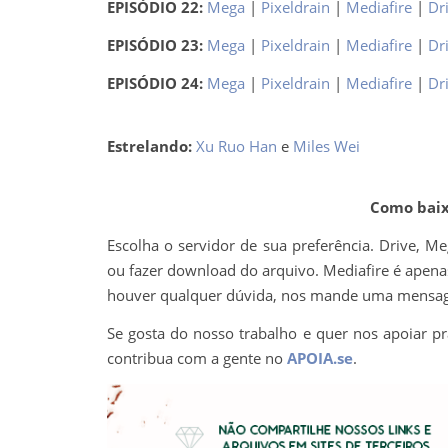
EPISÓDIO 22:
Mega
|
Pixeldrain
|
Mediafire
|
Dr
EPISÓDIO 23:
Mega
|
Pixeldrain
|
Mediafire
|
Dr
EPISÓDIO 24:
Mega
|
Pixeldrain
|
Mediafire
|
Dr
Estrelando:
Xu Ruo Han
e
Miles Wei
Como baixa
Escolha o servidor de sua preferência. Drive, M
ou fazer download do arquivo. Mediafire é apenas 
houver qualquer dúvida, nos mande uma mens
Se gosta do nosso trabalho e quer nos apoiar pr
contribua com a gente no
APOIA.se
.