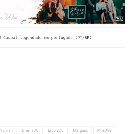
sual legendado em português (PT/BR).
iYunFan
DramaDC
EscolaDC
Marguax
MilesWei