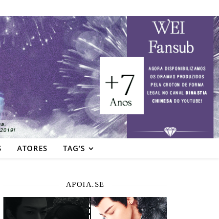
S
ATORES
TAG’S
APOIA.SE