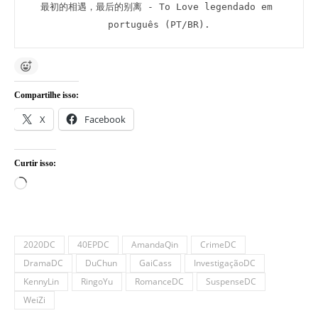
最初的相遇，最后的别离 - To Love legendado em 
português (PT/BR).
Compartilhe isso:
X
Facebook
Curtir isso:
Carregando...
2020DC
40EPDC
AmandaQin
CrimeDC
DramaDC
DuChun
GaiCass
InvestigaçãoDC
KennyLin
RingoYu
RomanceDC
SuspenseDC
WeiZi