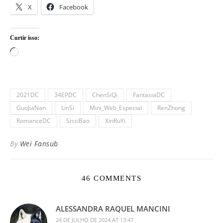
X
Facebook
Curtir isso:
Carregando...
2021DC
34EPDC
ChenSiQi
FantasiaDC
GuoJiaNan
LinSi
Mini_Web_Especial
RenZhong
RomanceDC
SissiBao
XinRuYi
By
Wei Fansub
46 COMMENTS
ALESSANDRA RAQUEL MANCINI
24 DE JULHO DE 2024 AT 13:47