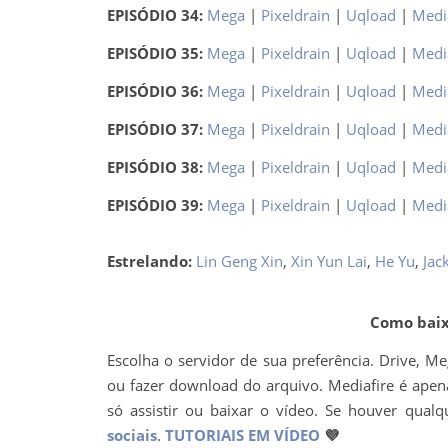
EPISÓDIO 34:
Mega
|
Pixeldrain
|
Uqload
|
Medi
EPISÓDIO 35:
Mega
|
Pixeldrain
|
Uqload
|
Medi
EPISÓDIO 36:
Mega
|
Pixeldrain
|
Uqload
|
Medi
EPISÓDIO 37:
Mega
|
Pixeldrain
|
Uqload
|
Medi
EPISÓDIO 38:
Mega
|
Pixeldrain
|
Uqload
|
Medi
EPISÓDIO 39:
Mega
|
Pixeldrain
|
Uqload
|
Medi
Estrelando:
Lin Geng Xin
,
Xin Yun Lai
,
He Yu
,
Jack
Como baixa
Escolha o servidor de sua preferência. Drive, M
ou fazer download do arquivo. Mediafire é apena
só assistir ou baixar o vídeo. Se houver q
sociais
.
TUTORIAIS EM VÍDEO
💜