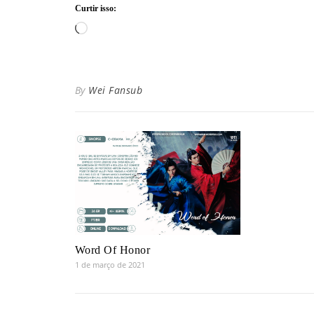
Curtir isso:
Carregando...
By
Wei Fansub
Word Of Honor
1 de março de 2021