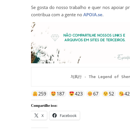
Se gosta do nosso trabalho e quer nos apoiar pr
contribua com a gente no
APOIA.se
.
与凤行 - The Legend of Shen
259
187
423
67
52
42
Compartilhe isso:
X
Facebook