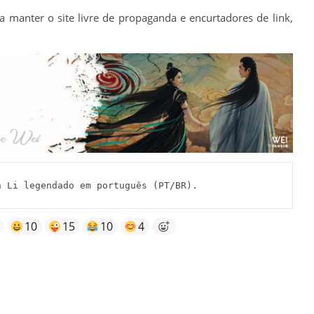
a manter o site livre de propaganda e encurtadores de link,
 Li legendado em português (PT/BR).
10
15
10
4