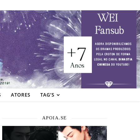
S
ATORES
TAG’S
APOIA.SE