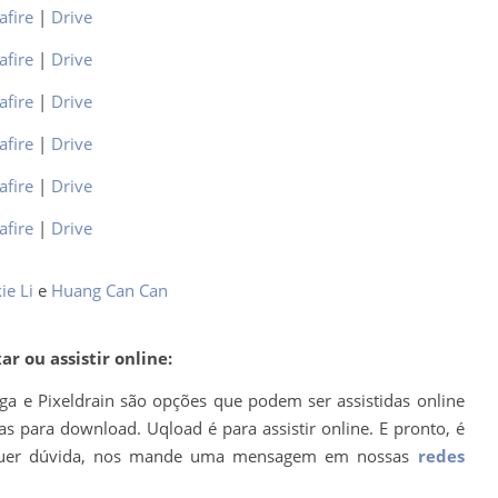
afire
|
Drive
afire
|
Drive
afire
|
Drive
afire
|
Drive
afire
|
Drive
afire
|
Drive
ie Li
e
Huang Can Can
r ou assistir online:
ega e Pixeldrain são opções que podem ser assistidas online
s para download. Uqload é para assistir online. E pronto, é
ualquer dúvida, nos mande uma mensagem em nossas
redes