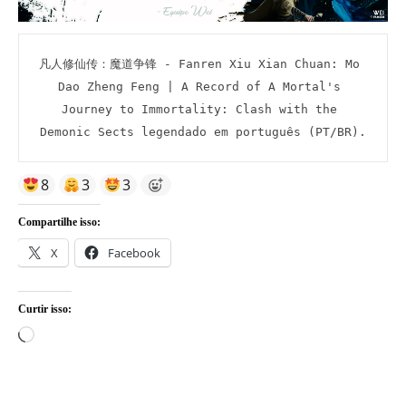
凡人修仙传：魔道争锋 - Fanren Xiu Xian Chuan: Mo 
Dao Zheng Feng | A Record of A Mortal's 
Journey to Immortality: Clash with the 
Demonic Sects legendado em português (PT/BR).
8
3
3
Compartilhe isso:
X
Facebook
Curtir isso:
Carregando...