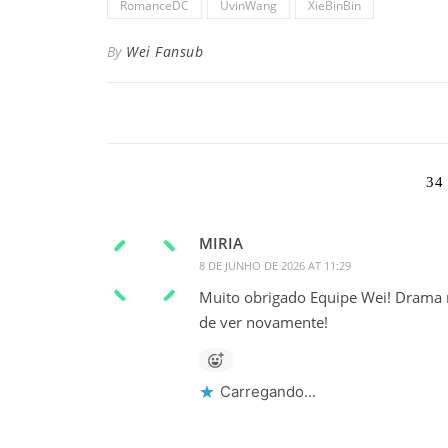
RomanceDC
UvinWang
XieBinBin
By
Wei Fansub
34
MIRIA
8 DE JUNHO DE 2026 AT 11:29
Muito obrigado Equipe Wei! Drama m
de ver novamente!
Carregando...