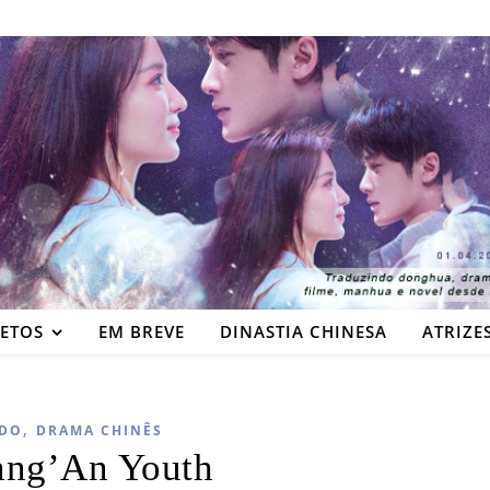
JETOS
EM BREVE
DINASTIA CHINESA
ATRIZE
,
DO
DRAMA CHINÊS
ang’An Youth