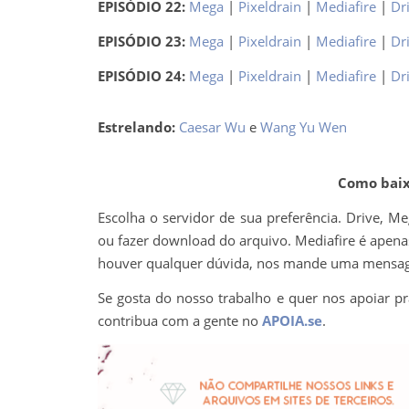
EPISÓDIO 22:
Mega
|
Pixeldrain
|
Mediafire
|
Dr
EPISÓDIO 23:
Mega
|
Pixeldrain
|
Mediafire
|
Dr
EPISÓDIO 24:
Mega
|
Pixeldrain
|
Mediafire
|
Dr
Estrelando:
Caesar Wu
e
Wang Yu Wen
Como baixa
Escolha o servidor de sua preferência. Drive, M
ou fazer download do arquivo. Mediafire é apenas 
houver qualquer dúvida, nos mande uma mens
Se gosta do nosso trabalho e quer nos apoiar pr
contribua com a gente no
APOIA.se
.