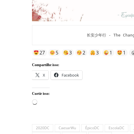
长安少年行 - The Chang'
27
5
3
2
3
1
1
Compartilhe isso:
X
Facebook
Curtir isso:
Carregando...
2020DC
CaesarWu
ÉpicoDC
EscolaDC