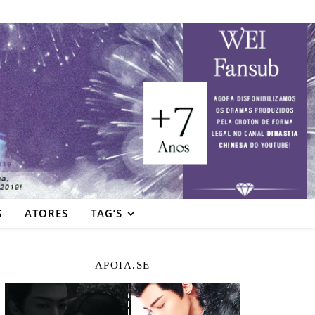
S
ATORES
TAG’S
APOIA.SE