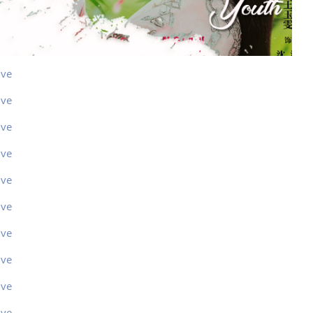
ive
ive
ive
ive
ive
ive
ive
ive
ive
ive