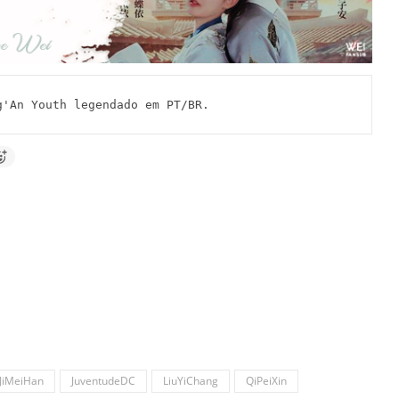
An Youth legendado em PT/BR.
JiMeiHan
JuventudeDC
LiuYiChang
QiPeiXin