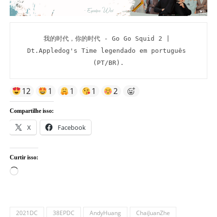
我的时代，你的时代 - Go Go Squid 2 | 
Dt.Appledog's Time legendado em português 
(PT/BR).
12
1
1
1
2
Compartilhe isso:
X
Facebook
Curtir isso:
Carregando...
2021DC
38EPDC
AndyHuang
ChaiJuanZhe