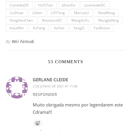
ComédiaDC
HuYiTian
JiXiaoFei
JuventudeDC
LiuShuai
LiXian
LiYiTong
MarcusLi
NinaWang
PangHanChen
RomanceDC
WangAnYu
WangJiaNing
XuLeWei
XuYang
XuYao
YangZi
YaoBoLan
By
Wei Fansub
53 COMMENTS
GERLANE CLEIDE
2 DE JUNHO DE 2021 AT 11:08
RESPONDER
Muito obrigada mesmo por legendarem este
Cdrama!!!