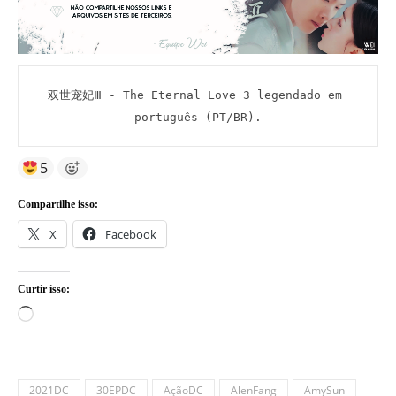
双世宠妃Ⅲ - The Eternal Love 3 legendado em 
português (PT/BR).
5
Compartilhe isso:
X
Facebook
Curtir isso:
Carregando...
2021DC
30EPDC
AçãoDC
AlenFang
AmySun