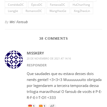
ComédiaDC
ÉpicoDC
FantasiaDC
HuChunYong
LiangJie
RomanceDC
WangHaoGe
XingZhaoLin
By
Wei Fansub
38 COMMENTS
MISSKERY
20 DE NOVEMBRO DE 2021 AT 14:16
RESPONDER
Que saudades que eu estava desses dois
nenês gente!! <3<3<3 Muuuuuuuito obrigada
por legendarem a terceira temporada dessa
trilogia maravilhosa! O fansub de vocês é P-E-
R-F-E-I-T-O!! <333
1
1