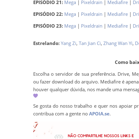
EPISÓDIO 21:
Mega
|
Pixeldrain
|
Mediafire
|
Dr
EPISÓDIO 22:
Mega
|
Pixeldrain
|
Mediafire
|
Dr
EPISÓDIO 23:
Mega
|
Pixeldrain
|
Mediafire
|
Dr
Estrelando:
Yang Zi
,
Tan Jian Ci
,
Zhang Wan Yi
,
D
Como baixa
Escolha o servidor de sua preferência. Drive, M
ou fazer download do arquivo. Mediafire é apenas 
houver qualquer dúvida, nos mande uma mens
Se gosta do nosso trabalho e quer nos apoiar pr
contribua com a gente no
APOIA.se
.