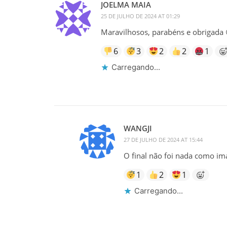
JOELMA MAIA
25 DE JULHO DE 2024 AT 01:29
Maravilhosos, parabéns e obrigada 
6
3
2
2
1
Carregando...
WANGJI
27 DE JULHO DE 2024 AT 15:44
O final não foi nada como im
1
2
1
Carregando...