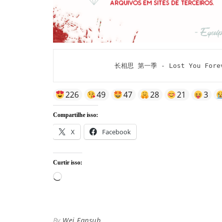
长相思 第一季 - Lost You Foreve
226
49
47
28
21
3
Compartilhe isso:
X
Facebook
Curtir isso:
Carregando...
By
Wei Fansub