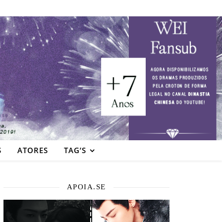
S
ATORES
TAG’S
APOIA.SE