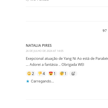
97
NATALIA PIRES
26 DE JULHO DE 2024 AT 14:05
Exepcional atuação de Yang Ni Ao está de Parab
… Adorei a fantásia .. Obrigada WEI
2
4
1
1
Carregando...