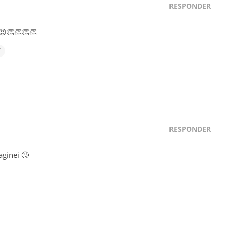
RESPONDER
😍👏👏👏👏
RESPONDER
aginei 🙄