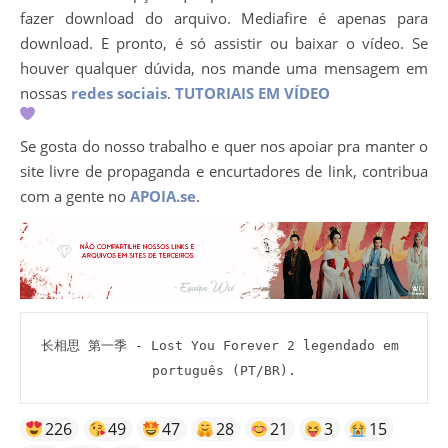
fazer download do arquivo. Mediafire é apenas para
download. E pronto, é só assistir ou baixar o vídeo. Se
houver qualquer dúvida, nos mande uma mensagem em
nossas
redes sociais
.
TUTORIAIS EM VÍDEO
Se gosta do nosso trabalho e quer nos apoiar pra manter o
site livre de propaganda e encurtadores de link, contribua
com a gente no
APOIA.se
.
长相思 第一季 - Lost You Forever 2 legendado em 
português (PT/BR).
226
49
47
28
21
3
15