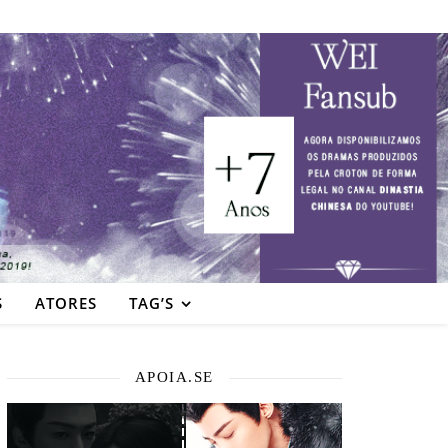
S
ATORES
TAG’S
APOIA.SE